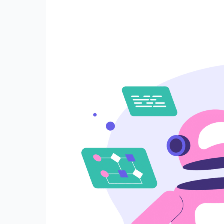
MARKETING
TRENDS
2023
–
ALLES
WIRD
NOCH
LOKALER!