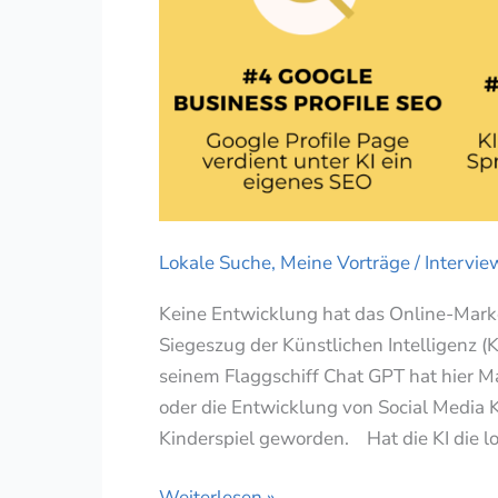
Lokale Suche
,
Meine Vorträge / Intervie
Keine Entwicklung hat das Online-Marke
Siegeszug der Künstlichen Intelligenz (KI
seinem Flaggschiff Chat GPT hat hier Ma
oder die Entwicklung von Social Media
Kinderspiel geworden. Hat die KI die l
KI
Weiterlesen »