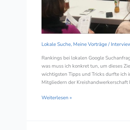
Lokale Suche
,
Meine Vorträge / Intervie
Rankings bei lokalen Google Suchanfrag
was muss ich konkret tun, um dieses Zi
wichtigsten Tipps und Tricks durfte ich
Mitgliedern der Kreishandwerkerschaft 
Bessere
Weiterlesen »
Rankings
bei
Google
für