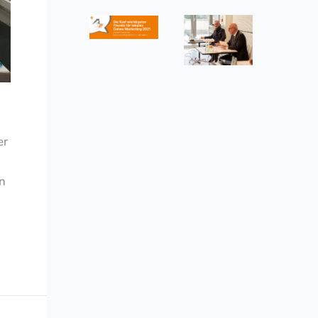
er
en