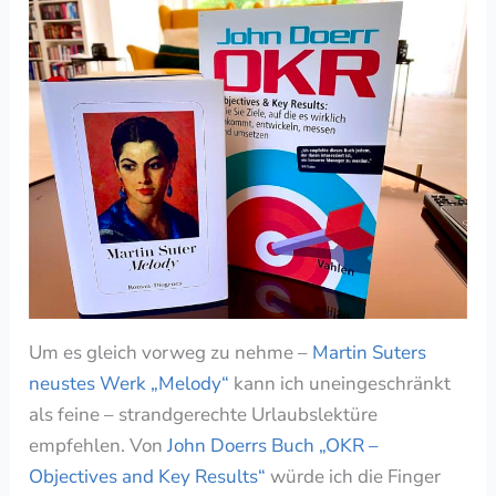
Um es gleich vorweg zu nehme –
Martin Suters
neustes Werk „Melody“
kann ich uneingeschränkt
als feine – strandgerechte Urlaubslektüre
empfehlen. Von
John Doerrs Buch „OKR –
Objectives and Key Results“
würde ich die Finger