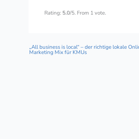
Rate this item:
Submit Rat
Rating:
5.0
/5. From 1 vote.
„All business is local“ – der richtige lokale Onl
Marketing Mix für KMUs