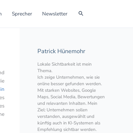
Suchen
h
Sprecher
Newsletter
Patrick Hünemohr
Lokale Sichtbarkeit ist mein
Thema.
nd
Ich zeige Unternehmen, wie sie
ie
online besser gefunden werden.
in
Mit starken Websites, Google
Maps, Social Media, Bewertungen
es
und relevanten Inhalten. Mein
es
Ziel: Unternehmen sollen
he
verstanden, ausgewählt und
künftig auch in KI-Systemen als
Empfehlung sichtbar werden.