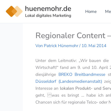
Zum
Inhalt
Home
Me
springen
Regionaler Content –
Von
Patrick Hünemohr
/
10. Mai 2014
Unter dem Leitmotiv: „Wir bauen die
Wirtschaft!“ fand am 9. und 10. April 
diesjährige
BREKO Breitbandmesse
st
Düsseldorf (Landesmedienanstalt)
zeig
Interesse an
lokalen Produkt- und Ser
geht, was es bringt … habe ich anh
Chancen sich für regionale Telco- oder 