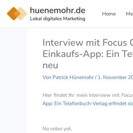
Zum
Inhalt
Home
Me
springen
Interview mit Focus
Einkaufs-App: Ein Te
neu
Von
Patrick Hünemohr
/
1. November 2
Hier findet Ihr mein Interview mit Fo
App: Ein Telefonbuch-Verlag erfindet si
Rate this item:
Submit Rat
No votes yet.