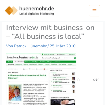
Zum
Inhalt
springen
Interview mit business-on
– “All business is local”
Von
Patrick Hünemohr
/
25. März 2010
In der