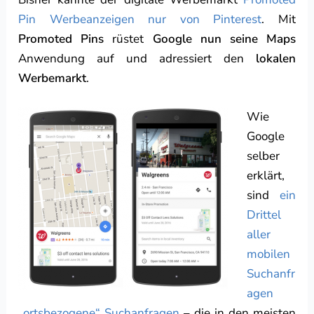
Pin Werbeanzeigen nur von Pinterest
. Mit
Promoted Pins
rüstet
Google nun seine Maps
Anwendung auf und adressiert den
lokalen
Werbemarkt
.
Wie
Google
selber
erklärt,
sind
ein
Drittel
aller
mobilen
Suchanfr
agen
„ortsbezogene“ Suchanfragen
– die in den meisten