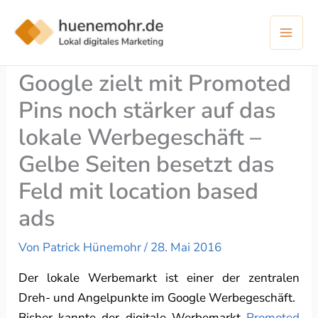
Zum
Inhalt
springen
Google zielt mit Promoted
Pins noch stärker auf das
lokale Werbegeschäft –
Gelbe Seiten besetzt das
Feld mit location based
ads
Von
Patrick Hünemohr
/
28. Mai 2016
Der lokale Werbemarkt ist einer der zentralen
Dreh- und Angelpunkte im Google Werbegeschäft.
Bisher kannte der digitale Werbemarkt
Promoted