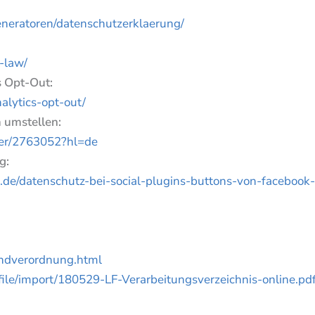
eneratoren/datenschutzerklaerung/
e-law/
 Opt-Out:
alytics-opt-out/
 umstellen:
swer/2763052?hl=de
g:
.de/datenschutz-bei-social-plugins-buttons-von-facebook-
undverordnung.html
s/file/import/180529-LF-Verarbeitungsverzeichnis-online.pd