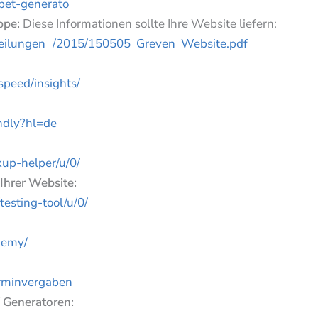
ppet-generato
uppe:
Diese Informationen sollte Ihre Website liefern:
teilungen_/2015/150505_Greven_Website.pdf
speed/insights/
endly?hl=de
up-helper/u/0/
Ihrer Website:
testing-tool/u/0/
ademy/
erminvergaben
 Generatoren: