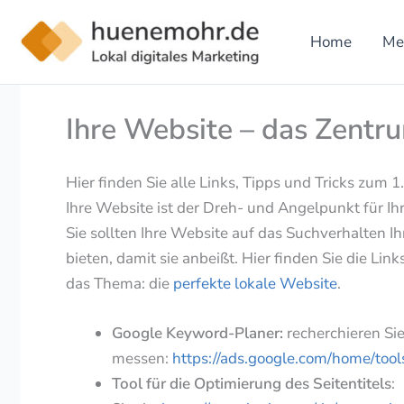
Zum
Inhalt
Home
Me
springen
Ihre Website – das Zentru
Hier finden Sie alle Links, Tipps und Tricks zum 1
Ihre Website ist der Dreh- und Angelpunkt für Ih
Sie sollten Ihre Website auf das Suchverhalten I
bieten, damit sie anbeißt. Hier finden Sie die Li
das Thema: die
perfekte lokale Website
.
Google Keyword-Planer:
recherchieren Si
messen:
https://ads.google.com/home/too
Tool für die Optimierung des
Seitentitels
: