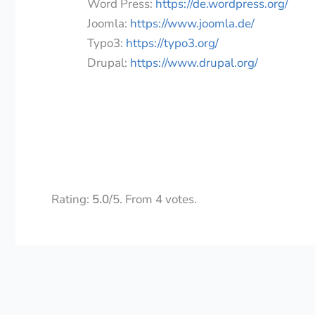
Word Press:
https://de.wordpress.org/
Joomla:
https://www.joomla.de/
Typo3:
https://typo3.org/
Drupal:
https://www.drupal.org/
Rate this item:
Submit Rating
Rating:
5.0
/5. From 4 votes.