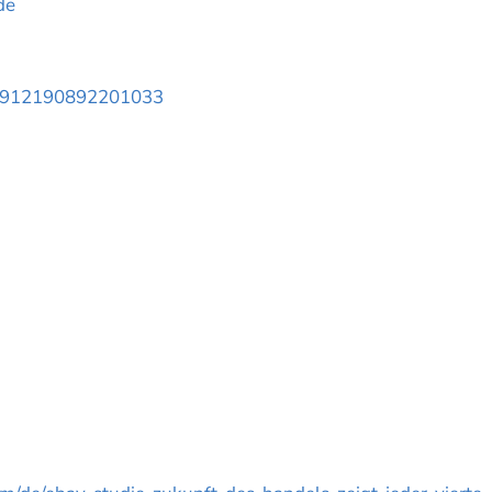
de
lp/912190892201033