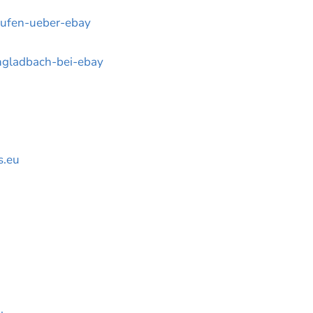
aufen-ueber-ebay
engladbach-bei-ebay
s.eu