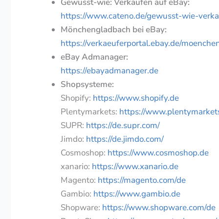
Gewusst-wie: Verkaufen auf eBay:
https://www.cateno.de/gewusst-wie-verk
Mönchengladbach bei eBay:
https://verkaeuferportal.ebay.de/moench
eBay Admanager:
https://ebayadmanager.de
Shopsysteme:
Shopify:
https://www.shopify.de
Plentymarkets:
https://www.plentymarket
SUPR:
https://de.supr.com/
Jimdo:
https://de.jimdo.com/
Cosmoshop:
https://www.cosmoshop.de
xanario:
https://www.xanario.de
Magento:
https://magento.com/de
Gambio:
https://www.gambio.de
Shopware:
https://www.shopware.com/de