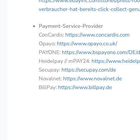
https://www.ebayinc.com/stories/press-ro
verbraucher-hat-bereits-click-collect-genu
Payment-Service-Provider
ConCardis:
https://www.concardis.com
Opayo:
https://www.opayo.co.uk/
PAYONE:
https://www.bspayone.com/DE/
Heidelpay // mPAY24:
https://www.heidel
Secupay:
https://secupay.com/de
Novalnet:
https://www.novalnet.de
BillPay:
https://www.billpay.de