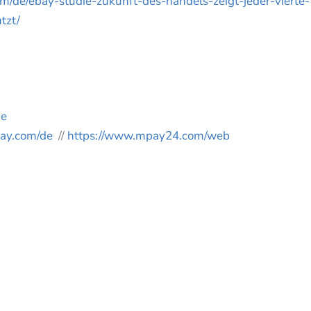
om/de/ebay-studie-zukunft-des-handels-zeigt-jeder-vierte-
tzt/
de
pay.com/de
//
https://www.mpay24.com/web